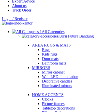
Expert Advice
About us
Track Order
Login / Register
All Categories
Kursi Futura Bandung
AREA RUGS & MATS
Rugs
Kids rugs
Door mats
Bathroom mats
MIRRORS
Mirror cabinet
With LED illumination
Decorative candles
Illuminated mirrors
HOME ACCENTS
Clocks
Picture frames
Tabletop decorations