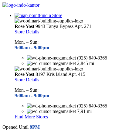
Find a Store
Rose Yost
9943 Tanya Bypass Apt. 271
Store Details
Mon. – Sun:
9:00am -
9:00pm
(925) 649-8365
2,845 mi
Rose Yost
8197 Kris Island Apt. 415
Store Details
Mon. – Sun:
9:00am -
9:00pm
(925) 649-8365
7,91 mi
Find More Stores
Opened Until
9PM