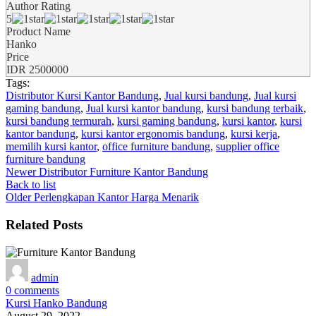
Author Rating
5
Product Name
Hanko
Price
IDR
2500000
Tags:
Distributor Kursi Kantor Bandung
,
Jual kursi bandung
,
Jual kursi
gaming bandung
,
Jual kursi kantor bandung
,
kursi bandung terbaik
,
kursi bandung termurah
,
kursi gaming bandung
,
kursi kantor
,
kursi
kantor bandung
,
kursi kantor ergonomis bandung
,
kursi kerja
,
memilih kursi kantor
,
office furniture bandung
,
supplier office
furniture bandung
Newer
Distributor Furniture Kantor Bandung
Back to list
Older
Perlengkapan Kantor Harga Menarik
Related Posts
admin
0
comments
Kursi Hanko Bandung
August 29, 2022