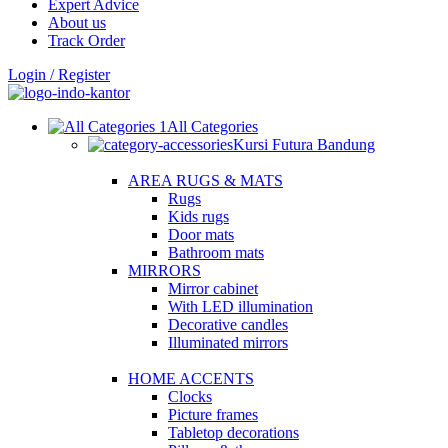
Expert Advice
About us
Track Order
Login / Register
All Categories
Kursi Futura Bandung
AREA RUGS & MATS
Rugs
Kids rugs
Door mats
Bathroom mats
MIRRORS
Mirror cabinet
With LED illumination
Decorative candles
Illuminated mirrors
HOME ACCENTS
Clocks
Picture frames
Tabletop decorations