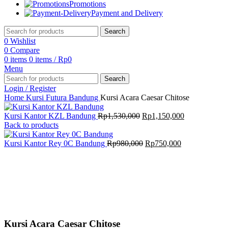
Promotions
Payment and Delivery
Search
0
Wishlist
0
Compare
0
items
0
items
/
Rp
0
Menu
Search
Login / Register
Home
Kursi Futura Bandung
Kursi Acara Caesar Chitose
Kursi Kantor KZL Bandung
Rp
1,530,000
Rp
1,150,000
Back to products
Kursi Kantor Rey 0C Bandung
Rp
980,000
Rp
750,000
-39%
Click to enlarge
Kursi Acara Caesar Chitose