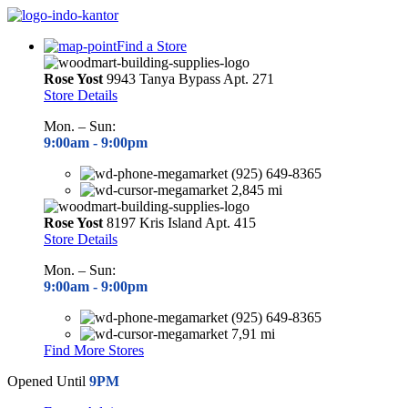
Find a Store
Rose Yost
9943 Tanya Bypass Apt. 271
Store Details
Mon. – Sun:
9:00am -
9:00pm
(925) 649-8365
2,845 mi
Rose Yost
8197 Kris Island Apt. 415
Store Details
Mon. – Sun:
9:00am -
9:00pm
(925) 649-8365
7,91 mi
Find More Stores
Opened Until
9PM