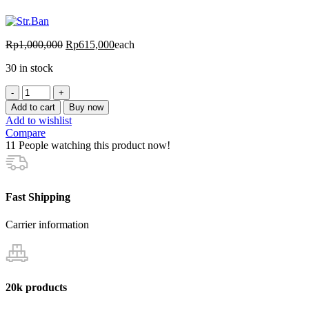
Rp
1,000,000
Rp
615,000
each
30 in stock
Kursi
Acara
Add to cart
Buy now
Caesar
Add to wishlist
Chitose
Compare
quantity
11
People watching this product now!
Fast Shipping
Carrier information
20k products