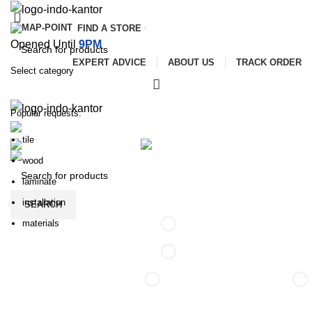
FIND A STORE
Opened Until
9PM
EXPERT ADVICE
ABOUT US
TRACK ORDER
Select category
SEARCH
Popular requests:
ALL CATEGORIES
tile
SERVICES
PROMOTIONS
PAYMENT AND DELIVERY
wood
laminate
installation
SEARCH
materials
0
0
0
0
ite
/
Rp
0
items