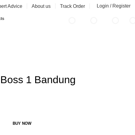
Login / Register
ert Advice
About us
Track Order
0
0
0
0
i
/
Rp
0
items
r Boss 1 Bandung
BUY NOW