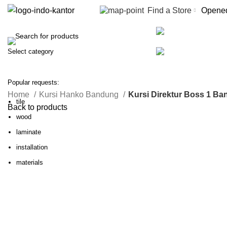
Find a Store
Opened
Service
All Categories
Select category
SEARCH
Popular requests:
Home
Kursi Hanko Bandung
Kursi Direktur Boss 1 B
tile
Back to products
wood
-20%
laminate
installation
materials
Click to enlarge