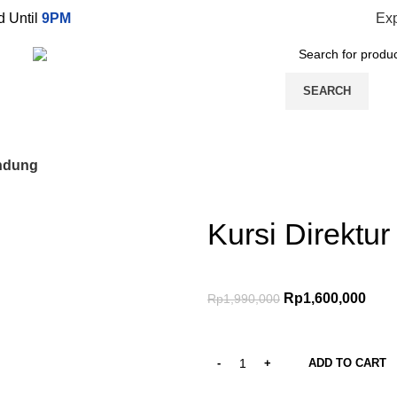
 Until
9PM
Exp
s
Promotions
Payment and Delivery
SEARCH
andung
Kursi Direktu
Rp
1,600,000
Rp
1,990,000
ADD TO CART