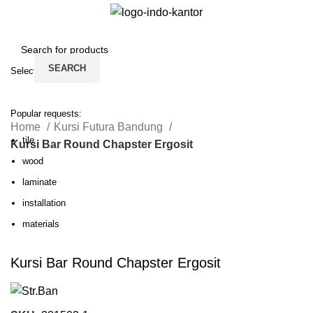
Login / Register
SEARCH
Select category
SEARCH
Popular requests:
Home
Kursi Futura Bandung
tile
Kursi Bar Round Chapster Ergosit
wood
-50%
laminate
installation
materials
Click to enlarge
Kursi Bar Round Chapster Ergosit