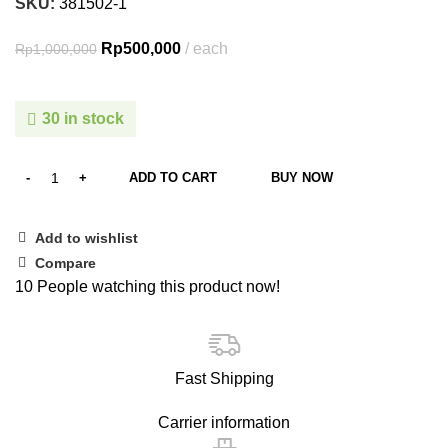
SKU:
381502-1
Rp
500,000
each
Rp
1,000,000
30 in stock
ADD TO CART
BUY NOW
Add to wishlist
Compare
10
People watching this product now!
Fast Shipping
Carrier information