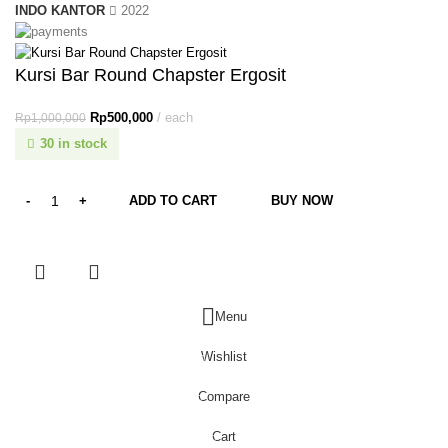
INDO KANTOR
2022
Kursi Bar Round Chapster Ergosit
Rp
500,000
each
Rp
1,000,000
30 in stock
ADD TO CART
BUY NOW
Menu
Wishlist
0
Compare
0
Cart
0