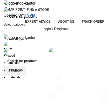
FIND A STORE
Opened Until
9PM
EXPERT ADVICE
ABOUT US
TRACK ORDER
Select category
Login / Register
SEARCH
Popular requests:
ALL CATEGORIES
tile
SERVICES
PROMOTIONS
PAYMENT AND DELIVERY
wood
laminate
installation
SEARCH
materials
0
0
0
0
ite
/
Rp
0
items