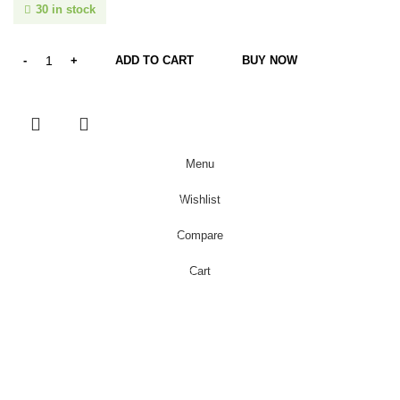
30 in stock
ADD TO CART
BUY NOW
Menu
Wishlist
0
Compare
0
Cart
0
items